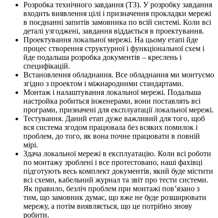
Розробка технічного завдання (ТЗ). У розробку завдання
входить виявлення цілі і призначення прокладки мережі
в поєднанні запитів замовника по всій системі. Коли всі
деталі узгоджені, завдання віддається в проектування.
Проектування локальної мережі. На цьому етапі йде
процес створення структурної і функціональної схем і
йде подальша розробка документів – креслень і
специфікацій.
Встановлення обладнання. Все обладнання ми монтуємо
згідно з проектом і міжнародними стандартами.
Монтаж і налаштування локальної мережі. Подальша
настройка робиться інженерами, вони поставлять всі
програми, призначені для експлуатації локальної мережі.
Тестування. Даний етап дуже важливий для того, щоб
вся система згодом працювала без всяких помилок і
проблем, до того, як вона почне працювати в повній
мірі.
Здача локальної мережі в експлуатацію. Коли всі роботи
по монтажу зроблені і все протестовано, наші фахівці
підготують весь комплект документів, який буде містити
всі схеми, кабельний журнал та звіт про тести системи.
Як правило, безліч проблем при монтажі пов’язано з
тим, що замовник думає, що вже не буде розширювати
мережу, а потім виявляється, що це потрібно знову
робити.