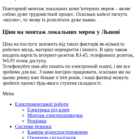
Повторний монтаж локальних комп’ютерних мереж – являє
собою дуже трудомісткий процес. Оскільки кабелі тягнуть
«косою», то знову їх розплітати дуже важко.
Ціни на монтаж локальних мереж у Львові
Ціна на послуги залежить від таких факторів як-кількість
робочих місць, матеріал перекриття і іншого. В ціну також
входить вартість інтернет-розеток RJ-45, телефонних розеток,
WI-FI точок доступу.
Телефонуйте нам або пишіть по електронній пошті, і ми все
зробимо для вас. З нами вигідно працювати, оскільки ми на
цьому ринку вже більше п’яти років, і наші фахівці можуть
зробити проект будь-якого ступеня складності.
Menu
Електромонтажні роботи
Електрика під ключ
Монтаж електропроводки
Розцінки
Системи безпеки
Камери відеоспостереження
Охоронна сигналізація