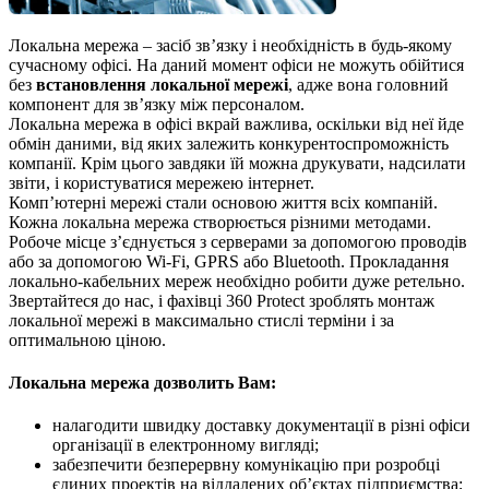
Локальна мережа – засіб зв’язку і необхідність в будь-якому
сучасному офісі. На даний момент офіси не можуть обійтися
без
встановлення локальної мережі
, адже вона головний
компонент для зв’язку між персоналом.
Локальна мережа в офісі вкрай важлива, оскільки від неї йде
обмін даними, від яких залежить конкурентоспроможність
компанії. Крім цього завдяки їй можна друкувати, надсилати
звіти, і користуватися мережею інтернет.
Комп’ютерні мережі стали основою життя всіх компаній.
Кожна локальна мережа створюється різними методами.
Робоче місце з’єднується з серверами за допомогою проводів
або за допомогою Wi-Fi, GPRS або Bluetooth. Прокладання
локально-кабельних мереж необхідно робити дуже ретельно.
Звертайтеся до нас, і фахівці 360 Protect зроблять монтаж
локальної мережі в максимально стислі терміни і за
оптимальною ціною.
Локальна мережа дозволить Вам:
налагодити швидку доставку документації в різні офіси
організації в електронному вигляді;
забезпечити безперервну комунікацію при розробці
єдиних проектів на віддалених об’єктах підприємства;