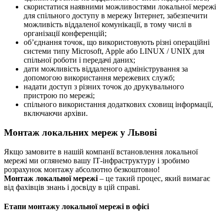
скористатися наявними можливостями локальної мережі
для спільного доступу в мережу Інтернет, забезпечити
можливість віддаленої комунікації, в тому числі в
організації конференцій;
об’єднання точок, що використовують різні операційні
системи типу Microsoft, Apple або LINUX / UNIX для
спільної роботи і передачі даних;
дати можливість віддаленого адміністрування за
допомогою використання мережевих служб;
надати доступ з різних точок до друкувального
пристрою по мережі;
спільного використання додаткових сховищ інформації,
включаючи архіви.
Монтаж локальних мереж у Львові
Якщо замовите в нашій компанії встановлення локальної
мережі ми оглянемо вашу ІТ-інфраструктуру і зробимо
розрахунок монтажу абсолютно безкоштовно!
Монтаж локальної мережі
– це такий процес, який вимагає
від фахівців знань і досвіду в цій справі.
Етапи монтажу локальної мережі в офісі